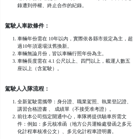
錄遭到停權、終止合作的紀錄。
駕駛人車款條件：
車輛年份需在 10年以內，實際依各縣市規定為主，超
過10年須退場汰舊換新。
車輛無論月份，皆以車輛行照年份為主。
車輛長度需在 4.1 公尺以上、四門以上，載運人數五
座以上（含駕駛）。
駕駛人入隊流程：
全新駕駛需攜帶：身分證、職業駕照、執業登記證、
講習合格證書 、 成績單（不接受准考證）。
前往本公司指定開通中心，車隊將提供驗車所需文
件：例如：多元核准函（地方公共運輸處發函之多元
化計程車核准公文）、多元化計程車證明書。